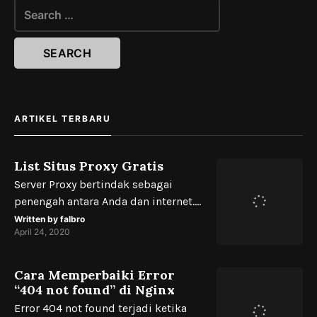
Search
for:
ARTIKEL TERBARU
List Situs Proxy Gratis
Server Proxy bertindak sebagai
penengah antara Anda dan internet.
Proxy digunakan untuk
Written by
falbro
April 24, 2020
menyediakan berbagai keamanan,
fungsi, dan privasi. Pengguna dapat
memilih server proxy tergantung
Cara Memperbaiki Error
pada kebutuhan individu atau
“404 not found” di Nginx
kebijakan perusahaan. Seperti
Error 404 not found terjadi ketika