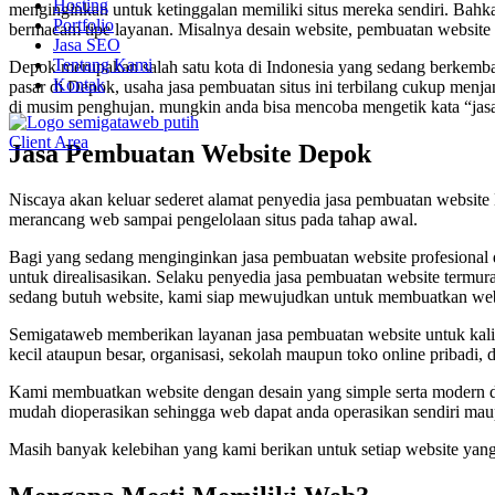
Hosting
menginginkan untuk ketinggalan memiliki situs mereka sendiri. Bahkan
Portfolio
bermacam tipe layanan. Misalnya desain website, pembuatan website d
Jasa SEO
Tentang Kami
Depok merupakan salah satu kota di Indonesia yang sedang berkemba
Kontak
pasar di Depok, usaha jasa pembuatan situs ini terbilang cukup me
di musim penghujan. mungkin anda bisa mencoba mengetik kata “jasa
Client Area
Jasa Pembuatan Website Depok
Niscaya akan keluar sederet alamat penyedia jasa pembuatan websit
merancang web sampai pengelolaan situs pada tahap awal.
Bagi yang sedang menginginkan jasa pembuatan website profesiona
untuk direalisasikan. Selaku penyedia jasa pembuatan website termur
sedang butuh website, kami siap mewujudkan untuk membuatkan webs
Semigataweb memberikan layanan jasa pembuatan website untuk kalian 
kecil ataupun besar, organisasi, sekolah maupun toko online pribadi, d
Kami membuatkan website dengan desain yang simple serta modern da
mudah dioperasikan sehingga web dapat anda operasikan sendiri mau
Masih banyak kelebihan yang kami berikan untuk setiap website yang