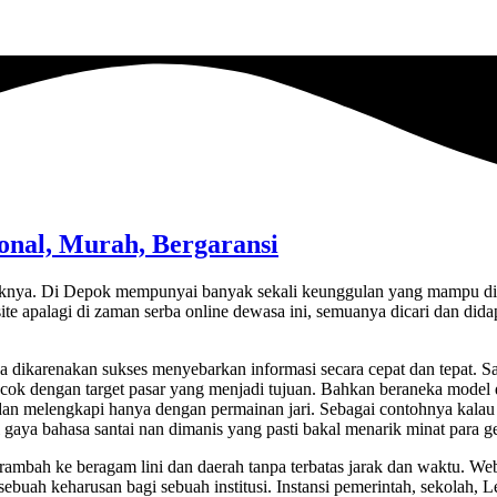
onal, Murah, Bergaransi
duknya. Di Depok mempunyai banyak sekali keunggulan yang mampu 
te apalagi di zaman serba online dewasa ini, semuanya dicari dan didap
karenakan sukses menyebarkan informasi secara cepat dan tepat. Salah
dengan target pasar yang menjadi tujuan. Bahkan beraneka model dan 
an melengkapi hanya dengan permainan jari. Sebagai contohnya kalau t
ai gaya bahasa santai nan dimanis yang pasti bakal menarik minat para 
erambah ke beragam lini dan daerah tanpa terbatas jarak dan waktu. Web
i sebuah keharusan bagi sebuah institusi. Instansi pemerintah, sekolah