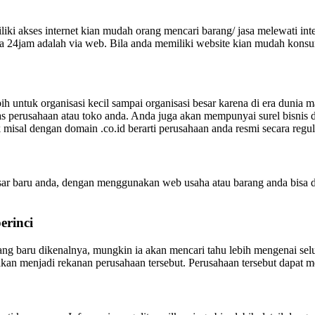
ki akses internet kian mudah orang mencari barang/ jasa melewati inte
24jam adalah via web. Bila anda memiliki website kian mudah kons
ebih untuk organisasi kecil sampai organisasi besar karena di era duni
ilitas perusahaan atau toko anda. Anda juga akan mempunyai surel bis
isal dengan domain .co.id berarti perusahaan anda resmi secara regul
 baru anda, dengan menggunakan web usaha atau barang anda bisa dib
erinci
ang baru dikenalnya, mungkin ia akan mencari tahu lebih mengenai se
akan menjadi rekanan perusahaan tersebut. Perusahaan tersebut dapat m