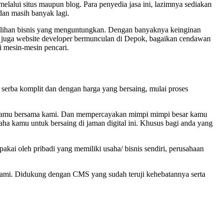
elalui situs maupun blog. Para penyedia jasa ini, lazimnya sediakan
dan masih banyak lagi.
 pilihan bisnis yang menguntungkan. Dengan banyaknya keinginan
ut juga website developer bermunculan di Depok, bagaikan cendawan
 mesin-mesin pencari.
erba komplit dan dengan harga yang bersaing, mulai proses
te kamu bersama kami. Dan mempercayakan mimpi mimpi besar kamu
aha kamu untuk bersaing di jaman digital ini. Khusus bagi anda yang
kai oleh pribadi yang memiliki usaha/ bisnis sendiri, perusahaan
kami. Didukung dengan CMS yang sudah teruji kehebatannya serta