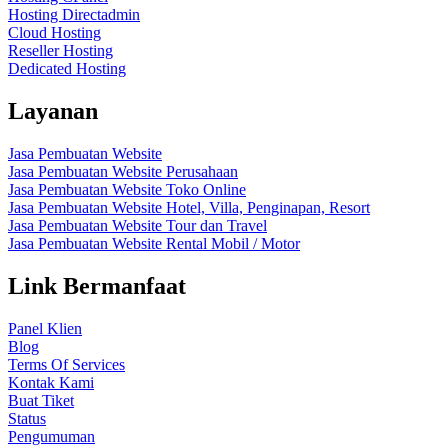
Hosting Directadmin
Cloud Hosting
Reseller Hosting
Dedicated Hosting
Layanan
Jasa Pembuatan Website
Jasa Pembuatan Website Perusahaan
Jasa Pembuatan Website Toko Online
Jasa Pembuatan Website Hotel, Villa, Penginapan, Resort
Jasa Pembuatan Website Tour dan Travel
Jasa Pembuatan Website Rental Mobil / Motor
Link Bermanfaat
Panel Klien
Blog
Terms Of Services
Kontak Kami
Buat Tiket
Status
Pengumuman