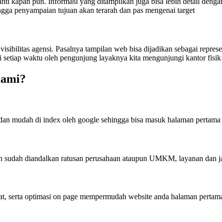
ti kapan pun. Informasi yang ditampilkan juga bisa lebih detail dengan 
ngga penyampaian tujuan akan terarah dan pas mengenai target
ibilitas agensi. Pasalnya tampilan web bisa dijadikan sebagai represe
i setiap waktu oleh pengunjung layaknya kita mengunjungi kantor fisi
Kami?
 dan mudah di index oleh google sehingga bisa masuk halaman pertama
n sudah diandalkan ratusan perusahaan ataupun UMKM, layanan dan j
at, serta optimasi on page mempermudah website anda halaman pertama