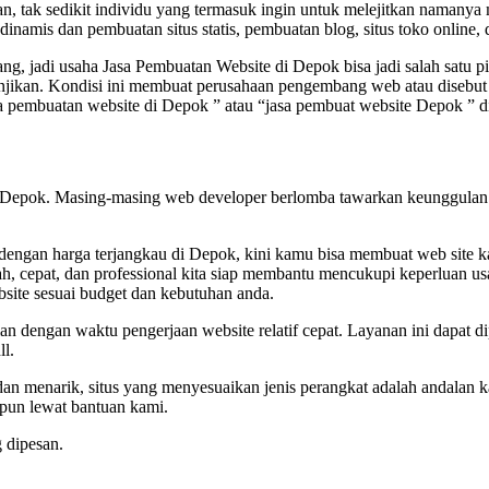
, tak sedikit individu yang termasuk ingin untuk melejitkan namanya m
inamis dan pembuatan situs statis, pembuatan blog, situs toko online, 
ng, jadi usaha Jasa Pembuatan Website di Depok bisa jadi salah satu
njanjikan. Kondisi ini membuat perusahaan pengembang web atau diseb
 pembuatan website di Depok ” atau “jasa pembuat website Depok ” di
e Depok. Masing-masing web developer berlomba tawarkan keunggulan s
l dengan harga terjangkau di Depok, kini kamu bisa membuat web si
ah, cepat, dan professional kita siap membantu mencukupi keperluan us
ite sesuai budget dan kebutuhan anda.
dengan waktu pengerjaan website relatif cepat. Layanan ini dapat dipa
ll.
n menarik, situs yang menyesuaikan jenis perangkat adalah andalan 
pun lewat bantuan kami.
 dipesan.