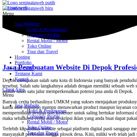
semigataweb
Menu
Jasa Website
Hotel & Penginapan
Company Profile
Rental Mobil / Motor
Toko Online
Tour dan Travel
Hosting
Portfolio
Jasa Pembuatan Website Di Depok Profesi
Jasa SEO
Tentang Kami
Kontak
Depok merupakan salah satu kota di Indonesia yang banyak pendu
tersebut. Salah satu langkahnya adalah dengan memiliki sebuah web si
Client Area
adalah salah satu jalur memperkenalkan potensi jasa anda di Depok.
Menu
Banyak cerita berhasilnya UMKM yang sukses menjajakan produknya di
Jasa Website
kamu atau siapapun mampu menawarkan product maupun layanan cocok 
Hotel & Penginapan
mempermudah penjaja dan kastemer untuk saling bertukar informasi d
Company Profile
maka sebaiknya cerita atau deskripsi iklan yang anda buat dapat pak
Rental Mobil / Motor
Toko Online
Terlebih kapabilitas website sebagai platform digital pasti sanggup m
Tour dan Travel
masyarakat perkotaan hingga plosok desa. Kini, miliki web telah jad