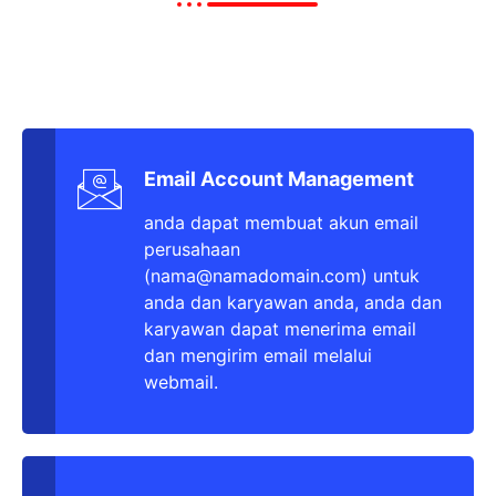
Email Account Management
anda dapat membuat akun email
perusahaan
(nama@namadomain.com) untuk
anda dan karyawan anda, anda dan
karyawan dapat menerima email
dan mengirim email melalui
webmail.