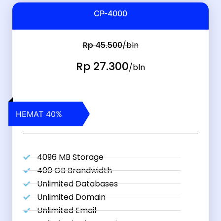
CP-4000
Rp 45.500
/bln
Rp 27.300
/bln
HEMAT 40%
4096 MB Storage
400 GB Brandwidth
Unlimited Databases
Unlimited Domain
Unlimited Email