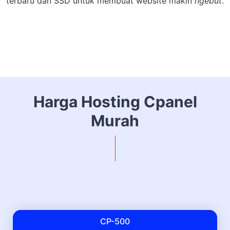
terbaru dan SSD untuk membuat website makin
ngebut
.
Harga Hosting Cpanel
Murah
CP-500