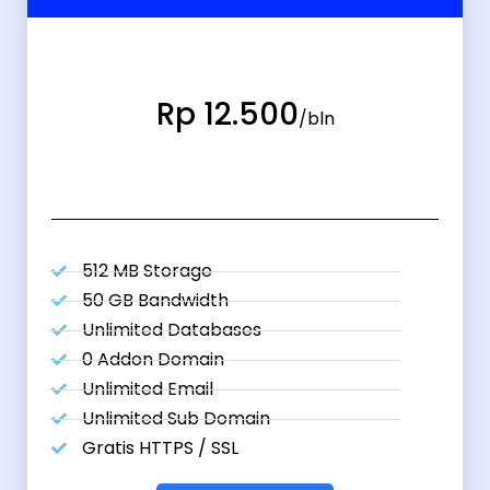
Rp 12.500
/bln
512 MB Storage
50 GB Bandwidth
Unlimited Databases
0 Addon Domain
Unlimited Email
Unlimited Sub Domain
Gratis HTTPS / SSL