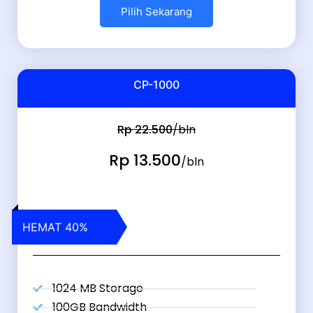
Pilih Sekarang
CP-1000
Rp 22.500
/bln
Rp 13.500
/bln
HEMAT 40%
1024 MB Storage
100GB Bandwidth