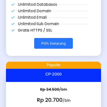
Unlimited Databases
Unlimited Domain
Unlimited Email
Unlimited Sub Domain
Gratis HTTPS / SSL
Pilih Sekarang
Populer
CP-2000
Rp 34.500
/bln
Rp 20.700
/bln