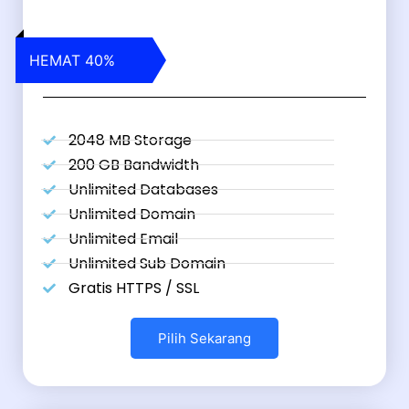
HEMAT 40%
2048 MB Storage
200 GB Bandwidth
Unlimited Databases
Unlimited Domain
Unlimited Email
Unlimited Sub Domain
Gratis HTTPS / SSL
Pilih Sekarang