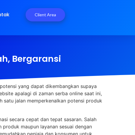
ntak
Client Area
h, Bergaransi
i potensi yang dapat dikembangkan supaya
ite apalagi di zaman serba online saat ini,
lah satu jalan memperkenalkan potensi produk
si secara cepat dan tepat sasaran. Salah
an produk maupun layanan sesuai dengan
t memudahkan penjaja dan konsumen untuk