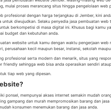
g, mulai proses merancang situs hingga pengelolaan web 
b profesional dengan harga terjangkau di Jember, kini an
ntuk diwujudkan. Selaku penyedia jasa pembuatan web ter
uk berkompetisi di masa digital ini. Khusus bagi kamu ya
ai budget dan kebutuhan anda.
tan website untuk kamu dengan waktu pengerjaan web rel
ri, perusahaan kecil maupun besar, instansi, sekolah maupun 
 profesional serta modern dan menarik, situs yang respon
r friendly sehingga web bisa anda operasikan sendiri atau
tuk tiap web yang dipesan.
ebsite?
iki ponsel, mempunyai akses internet semakin mudah orang 
 paling gampang dan murah mempromosikan barang dan jas
n mudah konsumen menemukan barang dan jasa anda.