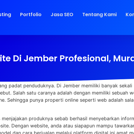
sting
Portfolio
Jasa SEO
Tentang Kami
Ko
e Di Jember Profesional, Mura
 yang padat penduduknya. Di Jember memiliki banyak sekal
ut. Salah satu caranya adalah dengan memiliki sebuah webs
ine. Sehingga punya properti online seperti web adalah sa
 menjajakan produknya sebab berhasil menyebarkan informa
website. Dengan website, anda atau siapapun mampu tawark
odel dan cara berjualan melalui platform digital ini ama