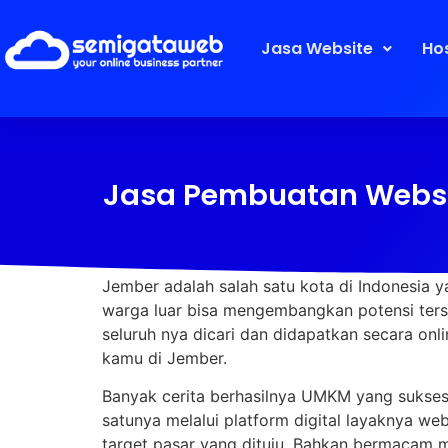
Jasa Website
Ho
Jasa Pembuatan Websit
Jember adalah salah satu kota di Indonesia
warga luar bisa mengembangkan potensi terseb
seluruh nya dicari dan didapatkan secara onl
kamu di Jember.
Banyak cerita berhasilnya UMKM yang sukses
satunya melalui platform digital layaknya 
target pasar yang dituju. Bahkan bermacam m