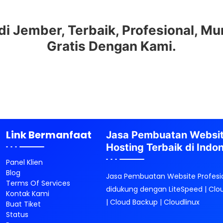
 Jember, Terbaik, Profesional, Mur
Gratis Dengan Kami.
Link Bermanfaat
Jasa Pembuatan Websi
Hosting Terbaik di Indo
Panel Klien
Blog
Jasa Pembuatan Website Profesi
Terms Of Services
didukung dengan LiteSpeed | Clo
Kontak Kami
| Cloud Backup | Cloudlinux
Buat Tiket
Status