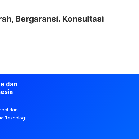
ah, Bergaransi. Konsultasi
te dan
nesia
onal dan
ud Teknologi