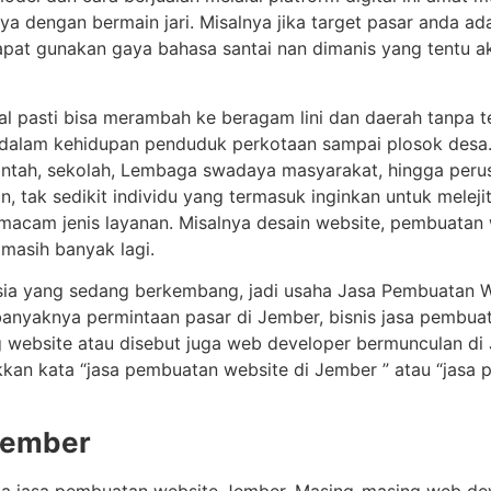
nya dengan bermain jari. Misalnya jika target pasar anda 
dapat gunakan gaya bahasa santai nan dimanis yang tentu 
al pasti bisa merambah ke beragam lini dan daerah tanpa te
didalam kehidupan penduduk perkotaan sampai plosok desa.
rintah, sekolah, Lembaga swadaya masyarakat, hingga peru
n, tak sedikit individu yang termasuk inginkan untuk mele
ermacam jenis layanan. Misalnya desain website, pembuatan
 masih banyak lagi.
sia yang sedang berkembang, jadi usaha Jasa Pembuatan 
nyaknya permintaan pasar di Jember, bisnis jasa pembuata
 website atau disebut juga web developer bermunculan di
an kata “jasa pembuatan website di Jember ” atau “jasa 
Jember
edia jasa pembuatan website Jember. Masing-masing web 