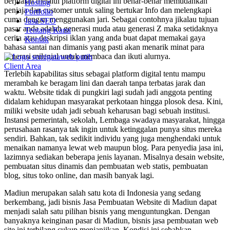
berjualan melalui platform digital ini benar-benar memudahkan
Hosting
penjaja dan customer untuk saling bertukar Info dan melengkapi
Portfolio
cuma dengan menggunakan jari. Sebagai contohnya jikalau tujuan
Jasa SEO
pasar anda adalah generasi muda atau generasi Z maka setidaknya
Tentang Kami
cerita atau deskripsi iklan yang anda buat dapat memakai gaya
Kontak
bahasa santai nan dimanis yang pasti akan menarik minat para
generasi milenial untuk membaca dan ikuti alurnya.
Client Area
Terlebih kapabilitas situs sebagai platform digital tentu mampu
merambah ke beragam lini dan daerah tanpa terbatas jarak dan
waktu. Website tidak di pungkiri lagi sudah jadi anggota penting
didalam kehidupan masyarakat perkotaan hingga plosok desa. Kini,
miliki website udah jadi sebuah keharusan bagi sebuah institusi.
Instansi pemerintah, sekolah, Lembaga swadaya masyarakat, hingga
perusahaan rasanya tak ingin untuk ketinggalan punya situs mereka
sendiri. Bahkan, tak sedikit individu yang juga menghendaki untuk
menaikan namanya lewat web maupun blog. Para penyedia jasa ini,
lazimnya sediakan beberapa jenis layanan. Misalnya desain website,
pembuatan situs dinamis dan pembuatan web statis, pembuatan
blog, situs toko online, dan masih banyak lagi.
Madiun merupakan salah satu kota di Indonesia yang sedang
berkembang, jadi bisnis Jasa Pembuatan Website di Madiun dapat
menjadi salah satu pilihan bisnis yang menguntungkan. Dengan
banyaknya keinginan pasar di Madiun, bisnis jasa pembuatan web
site ini terbilang cukup menjanjikan. Kondisi ini sebabkan