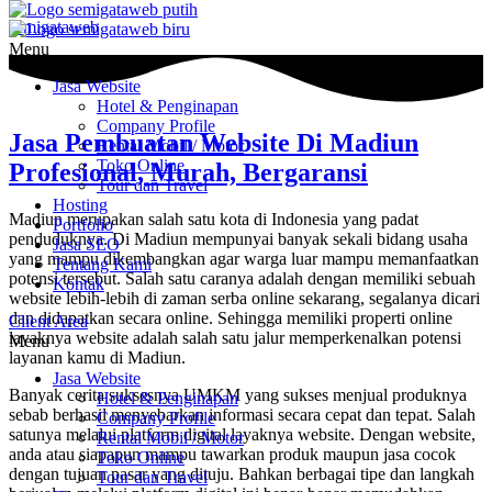
semigataweb
Menu
Jasa Website
Hotel & Penginapan
Company Profile
Jasa Pembuatan Website Di Madiun
Rental Mobil / Motor
Toko Online
Profesional, Murah, Bergaransi
Tour dan Travel
Hosting
Madiun merupakan salah satu kota di Indonesia yang padat
Portfolio
penduduknya. Di Madiun mempunyai banyak sekali bidang usaha
Jasa SEO
yang mampu dikembangkan agar warga luar mampu memanfaatkan
Tentang Kami
potensi tersebut. Salah satu caranya adalah dengan memiliki sebuah
Kontak
website lebih-lebih di zaman serba online sekarang, segalanya dicari
dan didapatkan secara online. Sehingga memiliki properti online
Client Area
layaknya website adalah salah satu jalur memperkenalkan potensi
Menu
layanan kamu di Madiun.
Jasa Website
Banyak cerita suksesnya UMKM yang sukses menjual produknya
Hotel & Penginapan
sebab berhasil menyebarkan informasi secara cepat dan tepat. Salah
Company Profile
satunya melalui platform digital layaknya website. Dengan website,
Rental Mobil / Motor
anda atau siapapun mampu tawarkan produk maupun jasa cocok
Toko Online
dengan tujuan pasar yang dituju. Bahkan berbagai tipe dan langkah
Tour dan Travel