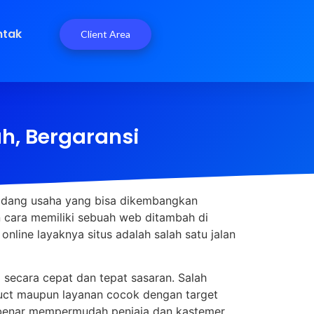
ntak
Client Area
h, Bergaransi
 bidang usaha yang bisa dikembangkan
 cara memiliki sebuah web ditambah di
online layaknya situs adalah salah satu jalan
secara cepat dan tepat sasaran. Salah
oduct maupun layanan cocok dengan target
ar-benar mempermudah penjaja dan kastemer