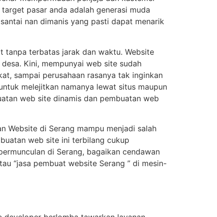
 target pasar anda adalah generasi muda
 santai nan dimanis yang pasti dapat menarik
t tanpa terbatas jarak dan waktu. Website
 desa. Kini, mempunyai web site sudah
at, sampai perusahaan rasanya tak inginkan
 untuk melejitkan namanya lewat situs maupun
buatan web site dinamis dan pembuatan web
an Website di Serang mampu menjadi salah
uatan web site ini terbilang cukup
 bermunculan di Serang, bagaikan cendawan
au “jasa pembuat website Serang ” di mesin-
e developer berlomba tawarkan layanan