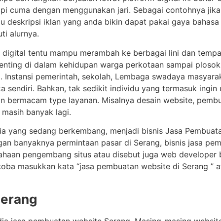
api cuma dengan menggunakan jari. Sebagai contohnya jika
u deskripsi iklan yang anda bikin dapat pakai gaya bahasa
ti alurnya.
m digital tentu mampu merambah ke berbagai lini dan tempa
 penting di dalam kehidupan warga perkotaan sampai plosok
. Instansi pemerintah, sekolah, Lembaga swadaya masyarak
sendiri. Bahkan, tak sedikit individu yang termasuk ingin
akan bermacam type layanan. Misalnya desain website, pem
n masih banyak lagi.
sia yang sedang berkembang, menjadi bisnis Jasa Pembuat
an banyaknya permintaan pasar di Serang, bisnis jasa pemb
usahaan pengembang situs atau disebut juga web developer
oba masukkan kata “jasa pembuatan website di Serang ” at
Serang
ia jasa pembuatan website Serang. Masing-masing websit