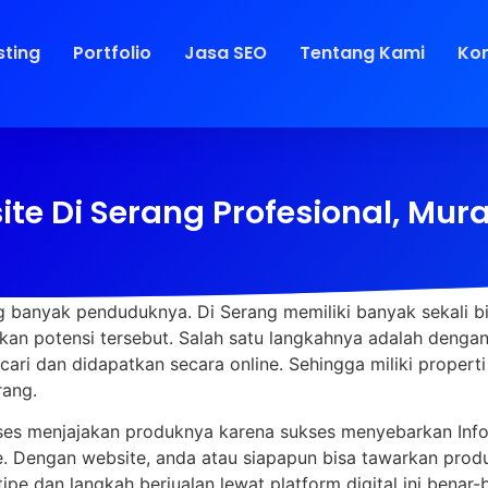
sting
Portfolio
Jasa SEO
Tentang Kami
Ko
e Di Serang Profesional, Mura
ang banyak penduduknya. Di Serang memiliki banyak sekali
n potensi tersebut. Salah satu langkahnya adalah dengan
cari dan didapatkan secara online. Sehingga miliki properti 
rang.
s menjajakan produknya karena sukses menyebarkan Info 
ite. Dengan website, anda atau siapapun bisa tawarkan pr
tipe dan langkah berjualan lewat platform digital ini ben