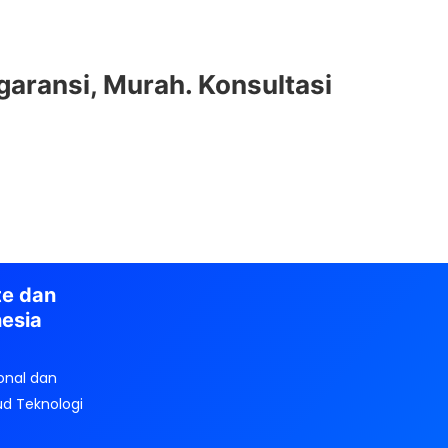
garansi, Murah. Konsultasi
te dan
nesia
onal dan
ud Teknologi