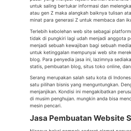
untuk saling bertukar informasi dan melengk
atau gen Z maka alangkah baiknya tulisan ata
minat para generasi Z untuk membaca dan iku
Terlebih kebolehan web site sebagai platfor
tidak di pungkiri lagi udah menjadi anggota
menjadi sebuah kewajiban bagi sebuah media
untuk ketinggalan mempunyai web site mereka 
blog. Para penyedia jasa ini, lazimnya sedi
statis, pembuatan blog, situs toko online, da
Serang merupakan salah satu kota di Indone
satu pilihan bisnis yang menguntungkan. Deng
menjanjikan. Kondisi ini mengakibatkan per
di musim penghujan. mungkin anda bisa menc
mesin pencari.
Jasa Pembuatan Website 
Niscaya bakal nampak sederet alamat penyed