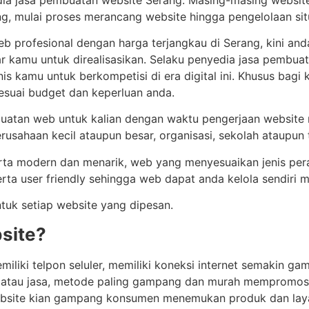
g, mulai proses merancang website hingga pengelolaan sit
b profesional dengan harga terjangkau di Serang, kini 
kamu untuk direalisasikan. Selaku penyedia jasa pembuata
is kamu untuk berkompetisi di era digital ini. Khusus bag
suai budget dan keperluan anda.
an web untuk kalian dengan waktu pengerjaan website rela
perusahaan kecil ataupun besar, organisasi, sekolah ataupun
rta modern dan menarik, web yang menyesuaikan jenis per
rta user friendly sehingga web dapat anda kelola sendiri 
tuk setiap website yang dipesan.
site?
miliki telpon seluler, memiliki koneksi internet semakin g
g atau jasa, metode paling gampang dan murah mempromos
website kian gampang konsumen menemukan produk dan lay