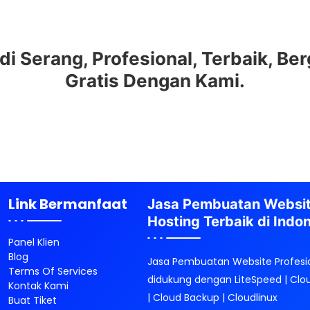
 Serang, Profesional, Terbaik, Ber
Gratis Dengan Kami.
Link Bermanfaat
Jasa Pembuatan Websi
Hosting Terbaik di Indo
Panel Klien
Blog
Jasa Pembuatan Website Profesi
Terms Of Services
didukung dengan LiteSpeed | Clo
Kontak Kami
| Cloud Backup | Cloudlinux
Buat Tiket