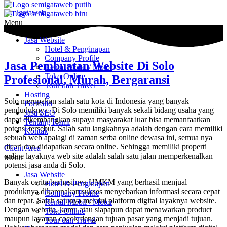
semigataweb
Menu
Jasa Website
Hotel & Penginapan
Company Profile
Jasa Pembuatan Website Di Solo
Rental Mobil / Motor
Toko Online
Profesional, Murah, Bergaransi
Tour dan Travel
Hosting
Solo merupakan salah satu kota di Indonesia yang banyak
Portfolio
penduduknya. Di Solo memiliki banyak sekali bidang usaha yang
Jasa SEO
dapat dikembangkan supaya masyarakat luar bisa memanfaatkan
Tentang Kami
potensi tersebut. Salah satu langkahnya adalah dengan cara memiliki
Kontak
sebuah web apalagi di zaman serba online dewasa ini, semua nya
dicari dan didapatkan secara online. Sehingga memiliki properti
Client Area
online layaknya web site adalah salah satu jalan memperkenalkan
Menu
potensi jasa anda di Solo.
Jasa Website
Banyak cerita berhasilnya UMKM yang berhasil menjual
Hotel & Penginapan
produknya dikarenakan sukses menyebarkan informasi secara cepat
Company Profile
dan tepat. Salah satunya melalui platform digital layaknya website.
Rental Mobil / Motor
Dengan website, kamu atau siapapun dapat menawarkan product
Toko Online
maupun layanan cocok dengan tujuan pasar yang menjadi tujuan.
Tour dan Travel