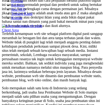
Bahkan beragam model dan cara penjualan melalui platform digital
Hosting
ini sangat mempermudah penjual dan pembeli untuk saling bertukar
Portfolio
informasi dan melengkapi cuma dengan permainan jari. Misalnya
Jasa SEO
jika tujuan pasar kamu adalah anak muda atau gen Z maka alangkah
Tentang Kami
baiknya cerita atau deskripsi iklan yang anda bikin dapat pakai
Kontak
bahasa santai nan dimanis yang pasti bakal menarik minat para yang
masih muda untuk membaca dan ikuti alurnya.
Client Area
Terlebih kemampuan web site sebagai platform digital pasti sanggup
merambah ke beragam lini dan area tanpa terbatas jarak dan waktu.
Website tidak di pungkiri lagi telah menjadi anggota penting dalam
kehidupan penduduk perkotaan sampai plosok desa. Kini, miliki
situs telah menjadi sebuah kewajiban bagi sebuah media. Instansi
pemerintah, sekolah, Lembaga swadaya masyarakat, sampai
perusahaan rasanya tak ingin untuk ketinggalan mempunyai website
mereka sendiri. Bahkan, tak sedikit individu yang juga menghendaki
untuk menaikan namanya melalui situs maupun blog. Para penyedia
jasa ini, lazimnya sediakan beberapa jenis layanan. Misalnya desain
website, pembuatan web site dinamis dan pembuatan website statis,
pembuatan blog, web toko online, dan masih banyak lagi.
Solo merupakan salah satu kota di Indonesia yang sedang
berkembang, jadi usaha Jasa Pembuatan Website di Solo mampu
menjadi salah satu pilihan usaha yang menguntungkan. Dengan
banyaknya keinginan pasar di Solo, usaha jasa pembuatan situs ini
terbilang cukup menjanjikan. Kondisi ini membuat perusahaan