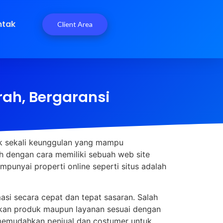
ntak
Client Area
rah, Bergaransi
ak sekali keunggulan yang mampu
 dengan cara memiliki sebuah web site
punyai properti online seperti situs adalah
si secara cepat dan tepat sasaran. Salah
rkan produk maupun layanan sesuai dengan
at memudahkan penjual dan costumer untuk