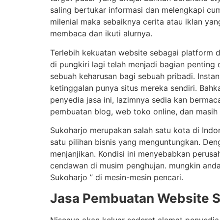
saling bertukar informasi dan melengkapi cu
milenial maka sebaiknya cerita atau iklan ya
membaca dan ikuti alurnya.
Terlebih kekuatan website sebagai platform d
di pungkiri lagi telah menjadi bagian penti
sebuah keharusan bagi sebuah pribadi. Insta
ketinggalan punya situs mereka sendiri. Bah
penyedia jasa ini, lazimnya sedia kan berma
pembuatan blog, web toko online, dan masih 
Sukoharjo merupakan salah satu kota di Ind
satu pilihan bisnis yang menguntungkan. Den
menjanjikan. Kondisi ini menyebabkan perus
cendawan di musim penghujan. mungkin anda 
Sukoharjo ” di mesin-mesin pencari.
Jasa Pembuatan Website S
Niscaya akan keluar sederet alamat penyed