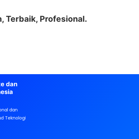
 Terbaik, Profesional.
te dan
nesia
onal dan
ud Teknologi