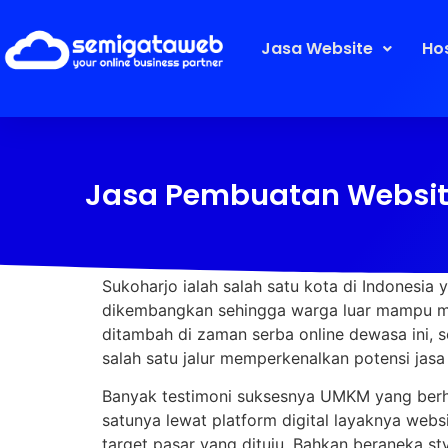
Jasa Website
Ho
Jasa Pembuatan Website 
Sukoharjo ialah salah satu kota di Indones
dikembangkan sehingga warga luar mampu men
ditambah di zaman serba online dewasa ini, s
salah satu jalur memperkenalkan potensi jasa
Banyak testimoni suksesnya UMKM yang berha
satunya lewat platform digital layaknya we
target pasar yang dituju. Bahkan beraneka st