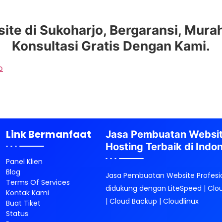
e di Sukoharjo, Bergaransi, Murah,
Konsultasi Gratis Dengan Kami.
o
Link Bermanfaat
Jasa Pembuatan Websi
Hosting Terbaik di Indo
Panel Klien
Blog
Jasa Pembuatan Website Profesi
Terms Of Services
didukung dengan LiteSpeed | Clo
Kontak Kami
| Cloud Backup | Cloudlinux
Buat Tiket
Status