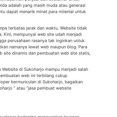
anda adalah yang masih muda atau generasi
ntu dapat menarik minat para milenial untuk
npa terbatas jarak dan waktu. Website tidak
a. Kini, mempunyai web site udah menjadi
gga perusahaan rasanya tak inginkan untuk
ejitkan namanya lewat web maupun blog. Para
 site dinamis dan pembuatan web site statis,
n Website di Sukoharjo mampu menjadi salah
pembuatan web ini terbilang cukup
loper bermunculan di Sukoharjo, bagaikan
harjo ” atau “jasa pembuat website
developer berlomba menawarkan layanan