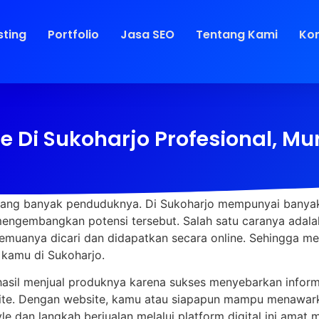
sting
Portfolio
Jasa SEO
Tentang Kami
Ko
Di Sukoharjo Profesional, Mu
ia yang banyak penduduknya. Di Sukoharjo mempunyai bany
gembangkan potensi tersebut. Salah satu caranya adalah
emuanya dicari dan didapatkan secara online. Sehingga mem
 kamu di Sukoharjo.
sil menjual produknya karena sukses menyebarkan informa
bsite. Dengan website, kamu atau siapapun mampu menawa
yle dan langkah berjualan melalui platform digital ini am