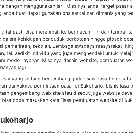
ma dengan menggunakan jari. Misalnya andai target pasar 
ng anda buat dapat gunakan bhs santai nan dimanis yang te
igital pasti bisa merambah ke bermacam lini dan tempat ta
ng didalam kehidupan penduduk perkotaan hingga plosok des
nsi pemerintah, sekolah, Lembaga swadaya masyarakat, hin
kan, tak sedikit individu yang juga menghendaki untuk mel
cam model layanan. Misalnya desain website, pembuatan web
banyak lagi.
onesia yang sedang berkembang, jadi bisnis Jasa Pembuata
gan banyaknya permintaan pasar di Sukoharjo, bisnis jasa 
ahaan pengembang web site atau disebut juga website deve
bisa coba masukkan kata “jasa pembuatan website di Suko
ukoharjo
ia jasa pembuatan website Sukoharjo. Masing-masing web 