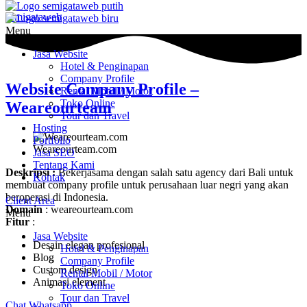
semigataweb
Menu
Jasa Website
Hotel & Penginapan
Company Profile
Website Company Profile –
Rental Mobil / Motor
Toko Online
Weareourteam
Tour dan Travel
Hosting
Portfolio
Weareourteam.com
Jasa SEO
Tentang Kami
Deskripsi :
Bekerjasama dengan salah satu agency dari Bali untuk
Kontak
membuat company profile untuk perusahaan luar negri yang akan
beroperasi di Indonesia.
Client Area
Domain
: weareourteam.com
Menu
Fitur
:
Jasa Website
Desain elegan profesional
Hotel & Penginapan
Blog
Company Profile
Custom design
Rental Mobil / Motor
Animasi element
Toko Online
Tour dan Travel
Chat Whatsapp