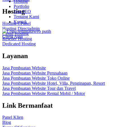
Hosting
Portfolio
Hosting
Jasa SEO
Tentang Kami
Kontak
Hosting CPanel
Hosting Directadmin
Cloud Hosting
Client Area
Reseller Hosting
Dedicated Hosting
Layanan
Jasa Pembuatan Website
Jasa Pembuatan Website Perusahaan
Jasa Pembuatan Website Toko Online
Jasa Pembuatan Website Hotel, Villa, Penginapan, Resort
Jasa Pembuatan Website Tour dan Travel
Jasa Pembuatan Website Rental Mobil / Motor
Link Bermanfaat
Panel Klien
Blog