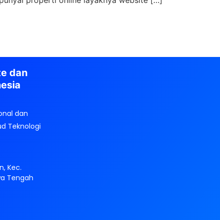
punyai properti online layaknya website […]
te dan
nesia
onal dan
ud Teknologi
n, Kec.
wa Tengah