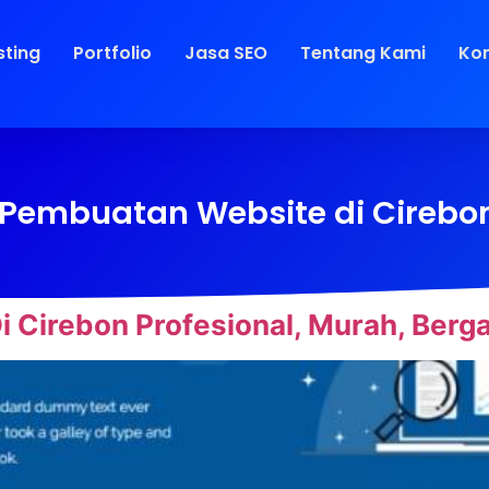
sting
Portfolio
Jasa SEO
Tentang Kami
Ko
Pembuatan Website di Cirebo
 Cirebon Profesional, Murah, Berga