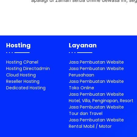
apalagi di zaman serba online dewasa ini, se
Hosting
Layanan
Hosting CPanel
Jasa Pembuatan Website
Hosting Directadmin
Jasa Pembuatan Website
Cloud Hosting
Perusahaan
Reseller Hosting
Jasa Pembuatan Website
Dedicated Hosting
Toko Online
Jasa Pembuatan Website
Hotel, Villa, Penginapan, Resort
Jasa Pembuatan Website
Tour dan Travel
Jasa Pembuatan Website
Rental Mobil / Motor