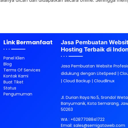
galanya dicari dan didapatkan secara online. Sehingga mem
Link Bermanfaat
Jasa Pembuatan Websi
Hosting Terbaik di Indo
Panel Klien
Blog
Jasa Pembuatan Website Profesi
Terms Of Services
didukung dengan LiteSpeed | Clo
Kontak Kami
| Cloud Backup | Cloudlinux
Buat Tiket
Status
Pengumuman
Jl. Durian Raya No.5, Srondol Weta
Banyumanik, Kota Semarang, Ja
50263
WA :
+6287708841722
Email:
sales@semigataweb.com