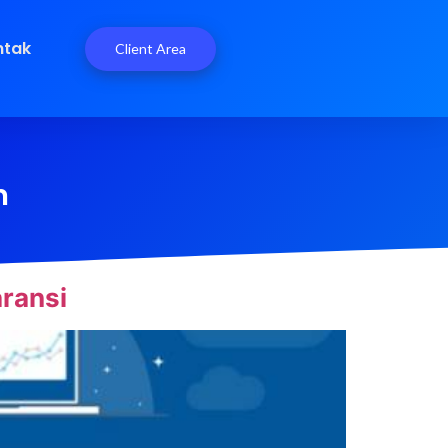
ntak
Client Area
n
ransi