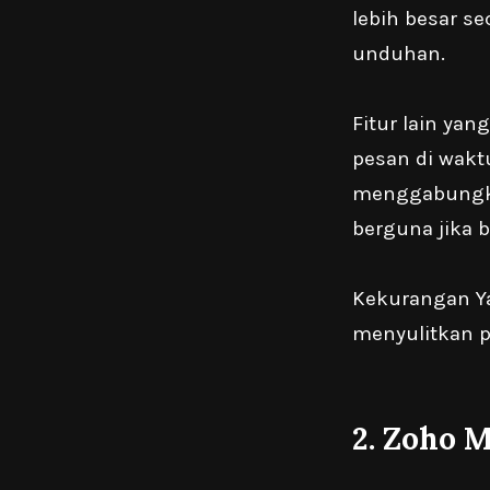
lebih besar se
unduhan.
Fitur lain y
pesan di wakt
menggabungka
berguna jika 
Kekurangan Ya
menyulitkan p
2.
Zoho M