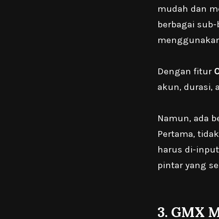
mudah dan me
berbagai sub-
menggunakan 
Dengan fitur
O
akun, durasi, 
Namun, ada b
Pertama, tida
harus di-input
pintar yang s
3.
GMX M