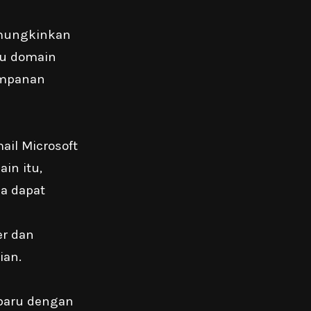
emungkinkan
tu domain
yimpanan
ail Microsoft
in itu,
da dapat
r dan
ian.
baru dengan