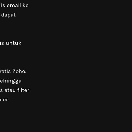
s email ke
 dapat
is untuk
atis Zoho.
sehingga
 atau filter
der.