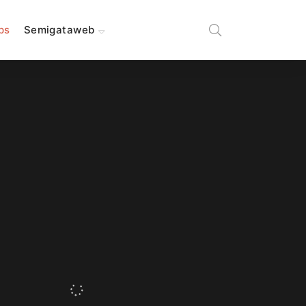
ips
Semigataweb