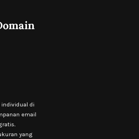
 Domain
ndividual di
mpanan email
ratis.
ukuran yang