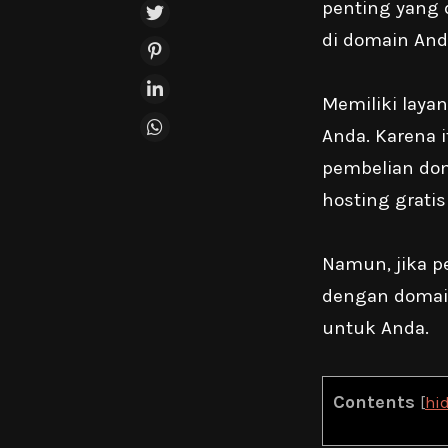
penting yang 
di domain And
Memiliki laya
Anda. Karena 
pembelian dom
hosting grati
Namun, jika p
dengan domain
untuk Anda.
Contents
[
hi