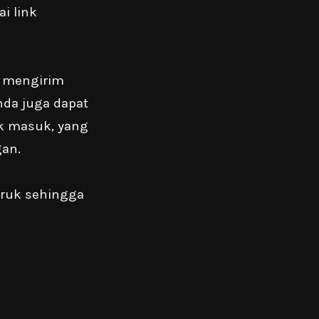
i link
k mengirim
da juga dapat
k masuk, yang
gan.
ruk sehingga