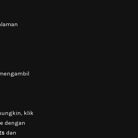
halaman
 mengambil
ungkin, klik
ile dengan
ts
dan