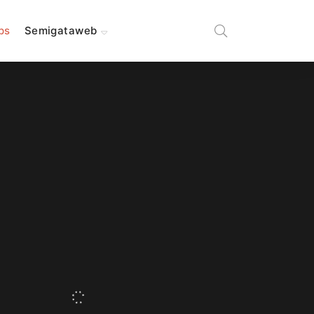
ips
Semigataweb