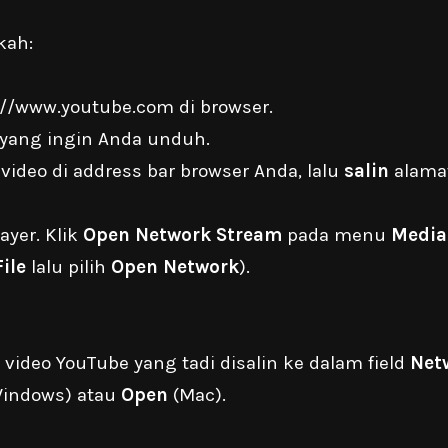
kah:
://www.youtube.com
di browser.
 yang ingin Anda unduh.
 video di address bar browser Anda, lalu
salin
alama
ayer. Klik
Open Network Stream
pada menu
Media
File
lalu pilih
Open Network
).
 video YouTube yang tadi disalin ke dalam field
Net
indows) atau
Open
(Mac).