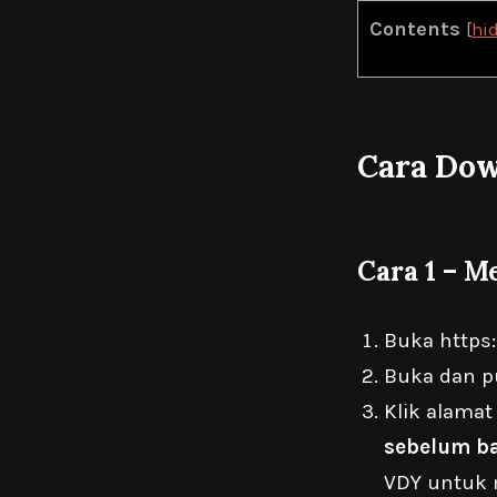
Contents
[
hi
Cara Dow
Cara 1 – 
Buka
https
Buka dan p
Klik alamat
sebelum b
VDY untuk 