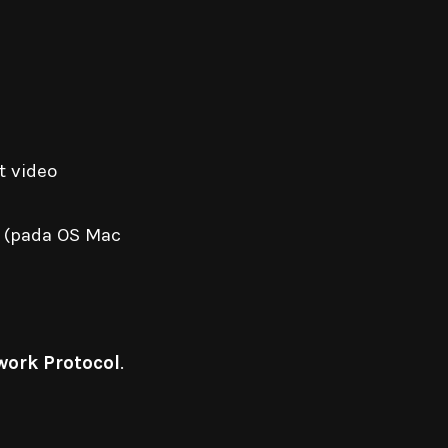
t video
(pada OS Mac
work Protocol
.