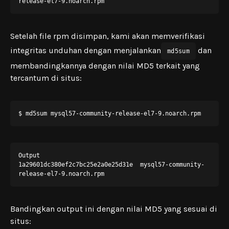
release-el7-9.noarch.rpm
Setelah file rpm disimpan, kami akan memverifikasi
integritas unduhan dengan menjalankan
dan
md5sum
membandingkannya dengan nilai MD5 terkait yang
tercantum di situs:
$ md5sum mysql57-community-release-el7-9.noarch.rpm
Output

1a29601dc380ef2c7bc25e2a0e25d31e  mysql57-community-
release-el7-9.noarch.rpm
Bandingkan output ini dengan nilai MD5 yang sesuai di
situs: