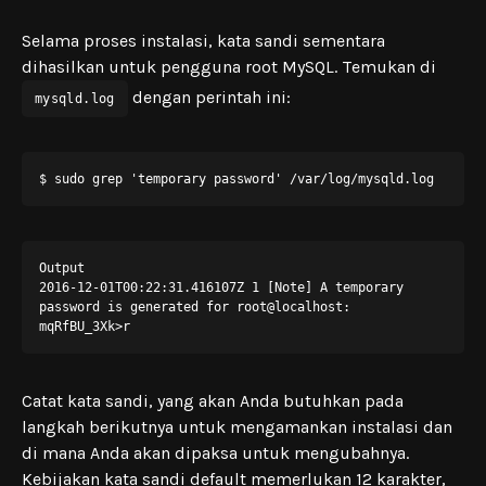
Selama proses instalasi, kata sandi sementara
dihasilkan untuk pengguna root MySQL. Temukan di
dengan perintah ini:
mysqld.log
$ sudo grep 'temporary password' /var/log/mysqld.log
Output

2016-12-01T00:22:31.416107Z 1 [Note] A temporary 
password is generated for root@localhost: 
mqRfBU_3Xk>r
Catat kata sandi, yang akan Anda butuhkan pada
langkah berikutnya untuk mengamankan instalasi dan
di mana Anda akan dipaksa untuk mengubahnya.
Kebijakan kata sandi default memerlukan 12 karakter,