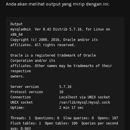
Anda akan melihat output yang mirip dengan ini:
Output

mysqladmin  Ver 8.42 Distrib 5.7.16, for Linux on 
x86_64

Copyright (c) 2000, 2016, Oracle and/or its 
affiliates. All rights reserved.

Oracle is a registered trademark of Oracle 
Corporation and/or its

affiliates. Other names may be trademarks of their 
respective

owners.

Server version          5.7.16

Protocol version        10

Connection              Localhost via UNIX socket

UNIX socket             /var/lib/mysql/mysql.sock

Uptime:                 2 min 17 sec

Threads: 1  Questions: 6  Slow queries: 0  Opens: 107  
Flush tables: 1  Open tables: 100  Queries per second 
avg: 0.043